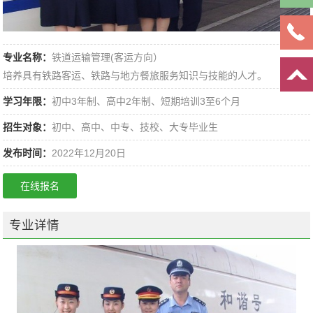
报
名
专业名称：
铁道运输管理(客运方向）
培养具有铁路客运、铁路与地方餐旅服务知识与技能的人才。
学习年限：
初中3年制、高中2年制、短期培训3至6个月
招生对象：
初中、高中、中专、技校、大专毕业生
发布时间：
2022年12月20日
在线报名
专业详情