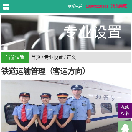
联系电话：
18803116861（微信同号）
首
页
专业设置
学
校
介
绍
专
业
设
置
当前位置
首页
/
专业设置
/ 正文
招
生
信
息
铁道运输管理（客运方向）
招
生
问
答
就
业
信
息
新
闻
资
讯
联
系
方
式
在
线