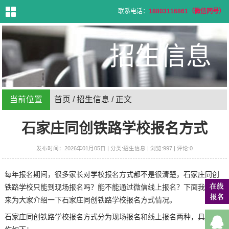
联系电话：
18803116861（微信同号）
首
页
招生信息
学
校
介
绍
专
业
设
置
当前位置
首页
/
招生信息
/ 正文
招
生
信
息
石家庄同创铁路学校报名方式
招
生
问
答
发布时间：2026年01月05日 | 分类:招生信息 | 浏览:997 | 评论:0
就
业
信
息
每年报名期间，很多家长对学校报名方式都不是很清楚，石家庄同创
新
闻
资
铁路学校只能到现场报名吗？能不能通过微信线上报名？下面我们就
讯
联
来为大家介绍一下石家庄同创铁路学校报名方式情况。
系
方
式
石家庄同创铁路学校报名方式分为现场报名和线上报名两种，具体操
在
线