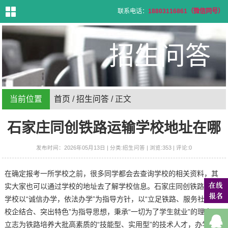
联系电话：
18803116861（微信同号）
首
页
招生问答
学
校
介
绍
专
业
设
置
当前位置
首页
/
招生问答
/ 正文
招
生
信
息
石家庄同创铁路运输学校地址在哪
招
生
问
答
发布时间：2026年05月13日 | 分类:招生问答 | 浏览:353 | 评论:0
就
业
信
息
在确定报考一所学校之前，很多同学都会去查询学校的相关资料，其
新
闻
资
实大家也可以通过学校的地址去了解学校信息。石家庄同创铁路运输
讯
联
学校以“诚信办学，依法办学”为指导方针，以“立足铁路、服务社会、
系
方
校企结合、突出特色”为指导思想，秉承“一切为了学生就业”的理念。
式
在
立志为铁路培养大批高素质的“技能型、实用型”的技术人才，办学生
线