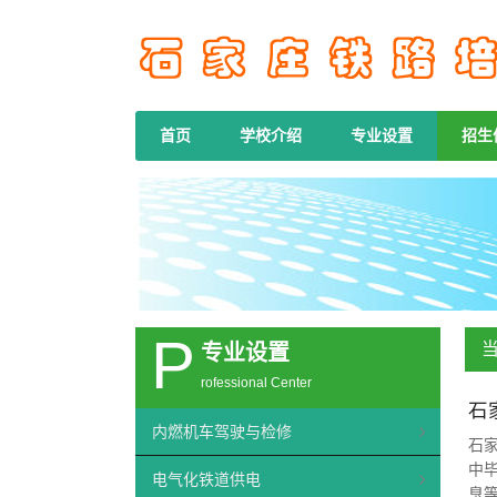
首页
学校介绍
专业设置
招生
P
专业设置
rofessional Center
石
内燃机车驾驶与检修
石
中毕
电气化铁道供电
臭