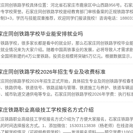
家庄同创铁路学校具体位置：河北省石家庄市鹿泉区中山西路956号。石
中专学校荣誉。石家庄同创铁路学校是经教育部门审核备案的正规铁路学校
制3+3，学历与技能双重推荐，欢迎同学们报读我校！咨询电话：18803116
家庄同创铁路学校毕业能安排就业吗
择铁路学校，很多家长都是看中的就业好，那么石家庄同创铁路学校毕业
校就业情况来为大家介绍。随着中国高铁事业的发展，必将导致人才需求剧
全国将新建约4万公里铁路，投资总规模将突破5万亿元。根据数据显示，中国
家庄同创铁路学校2026年招生专业及收费标准
家庄同创铁路学校2026年招生正式开始，具体招生专业及同创铁路学校春
修、铁路供电、铁道信号、铁路运输与管理、铁道施工与养护、铁道车辆
、城市轨道交通供电等专业。石家庄同创铁路学校2026年学费：执行标准950
家庄铁路职业高级技工学校报名方式介绍
家庄铁路职业高级技工学校报名方式介绍为了方便大家报名，石家庄铁路
的时间选择报名方式。1、添加微信：15303113838（杨老师）在
了解学校情况（可视频参观学校）——发送报名资料——预交学费1100元建