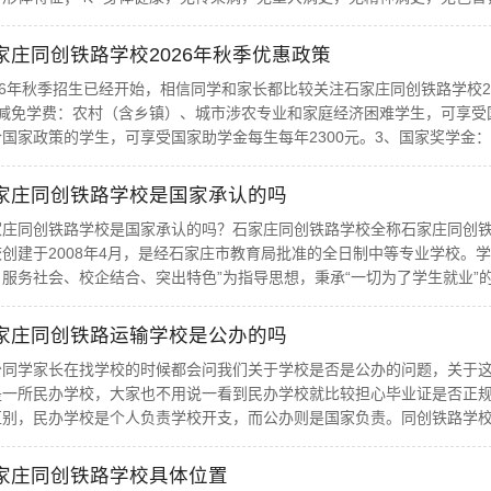
家庄同创铁路学校2026年秋季优惠政策
026年秋季招生已经开始，相信同学和家长都比较关注石家庄同创铁路学校
、减免学费：农村（含乡镇）、城市涉农专业和家庭经济困难学生，可享受国
国家政策的学生，可享受国家助学金每生每年2300元。3、国家奖学金：品
家庄同创铁路学校是国家承认的吗
家庄同创铁路学校是国家承认的吗？石家庄同创铁路学校全称石家庄同创
校创建于2008年4月，是经石家庄市教育局批准的全日制中等专业学校。学
服务社会、校企结合、突出特色”为指导思想，秉承“一切为了学生就业”的理
家庄同创铁路运输学校是公办的吗
少同学家长在找学校的时候都会问我们关于学校是否是公办的问题，关于
是一所民办学校，大家也不用说一看到民办学校就比较担心毕业证是否正
区别，民办学校是个人负责学校开支，而公办则是国家负责。同创铁路学校虽
家庄同创铁路学校具体位置