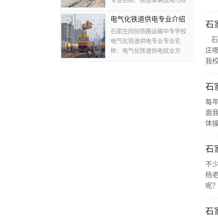
专业名称：铁道车辆运用与检
修就业方向：铁道车辆运用与
电气化铁道供电专业介绍
检修专业毕业生面向铁路铁路
石
建设部门及大型工矿企业从事
石家庄同创铁路运输中专学校
石
车辆...
电气化铁道供电专业专业名
庄
称：电气化铁道供电就业方
我校
向：中铁电气化局、中铁建筑
总公司电气化局、城市轨道交
通、铁路变电所等单位从事供
石
电系统的...
每
面
体
石
不
杨
呢？
石