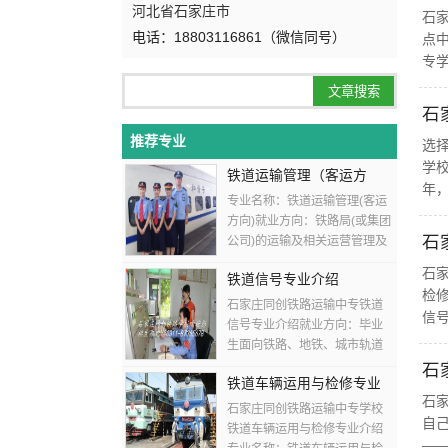
河北省石家庄市
石
电话：18803116861（微信同号）
点
专学
石
推荐专业
选
学
铁道运输管理（客运方
年，
向）
专业名称：铁道运输管理(客运
方向)就业方向：铁路局(或集团
石
公司)的运输及相关运营管理及
技术岗位各层次铁路车站各运
石
铁道信号专业介绍
输工种及其它与铁路相关行业
检
的运营、管理、服务等...
石家庄同创铁路运输中专铁道
信号
信号专业介绍就业方向：毕业
生面向铁路、地铁、城市轨道
交通等部门从事信号设备施
石
铁道车辆运用与检修专业
工、操作、检测、调试、分
石
析、维修、故障处理等工作。
介绍
石家庄同创铁路运输中专学校
自己
培养目标...
铁道车辆运用与检修专业介绍
——