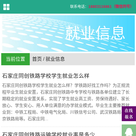
联系电话：
18803116861（微信同号）
首
页
就业信息
学
校
介
绍
专
业
设
置
当前位置
首页
/
就业信息
招
生
信
息
​石家庄同创铁路学校学生就业怎么样
招
生
问
石家庄同创铁路学校学生就业怎么样？学铁路好找工作吗？为正规流
答
就
程毕业生就业安置，石家庄同创铁路中专学校与铁路各单位建立了长
业
信
期稳定的就业安置关系，实现了学生就业高工资、劳保待遇好、家长
息
新
放心、学生安心、用人单位满意的办学就业模式。毕业生主要推荐就
闻
资
业到：中铁工程局、中铁电气化局、川铁信号公司、武汉铁路局、北
讯
联
京铁路局等。石家庄同...
系
方
式
在
石家庄同创铁路运输学校就业率是多少
线