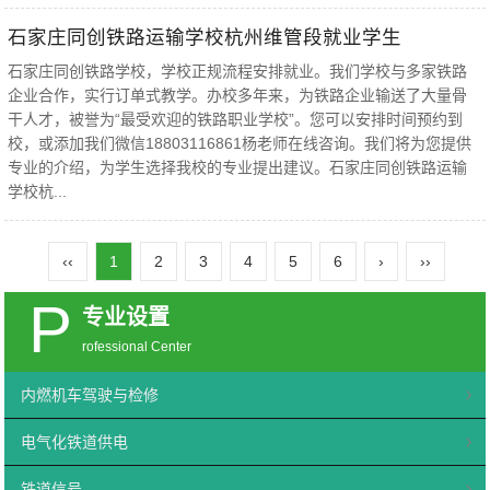
石家庄同创铁路运输学校杭州维管段就业学生
石家庄同创铁路学校，学校正规流程安排就业。我们学校与多家铁路
企业合作，实行订单式教学。办校多年来，为铁路企业输送了大量骨
干人才，被誉为“最受欢迎的铁路职业学校”。您可以安排时间预约到
校，或添加我们微信18803116861杨老师在线咨询。我们将为您提供
专业的介绍，为学生选择我校的专业提出建议。石家庄同创铁路运输
学校杭...
‹‹
1
2
3
4
5
6
›
››
P
专业设置
rofessional Center
内燃机车驾驶与检修
电气化铁道供电
铁道信号