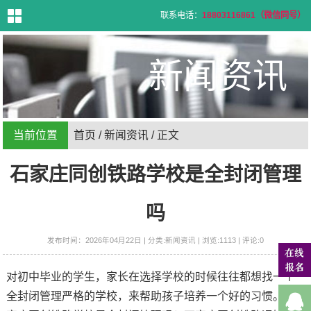
联系电话：
18803116861（微信同号）
首
页
新闻资讯
学
校
介
绍
专
业
设
置
当前位置
首页
/
新闻资讯
/ 正文
招
生
信
息
石家庄同创铁路学校是全封闭管理
招
生
问
答
就
吗
业
信
息
新
发布时间：2026年04月22日 | 分类:新闻资讯 | 浏览:1113 | 评论:0
闻
资
讯
联
对初中毕业的学生，家长在选择学校的时候往往都想找一个
系
方
式
全封闭管理严格的学校，来帮助孩子培养一个好的习惯。石
在
线