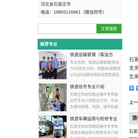
河北省石家庄市
电话：18803116861（微信同号）
推荐专业
铁道运输管理（客运方
石
向）
专业名称：铁道运输管理(客运
支
方向)就业方向：铁路局(或集团
公司)的运输及相关运营管理及
生
技术岗位各层次铁路车站各运
铁道信号专业介绍
输工种及其它与铁路相关行业
的运营、管理、服务等...
石家庄同创铁路运输中专铁道
信号专业介绍就业方向：毕业
上一
生面向铁路、地铁、城市轨道
交通等部门从事信号设备施
猜
铁道车辆运用与检修专业
工、操作、检测、调试、分
析、维修、故障处理等工作。
介绍
石家庄同创铁路运输中专学校
石家
培养目标...
铁道车辆运用与检修专业介绍