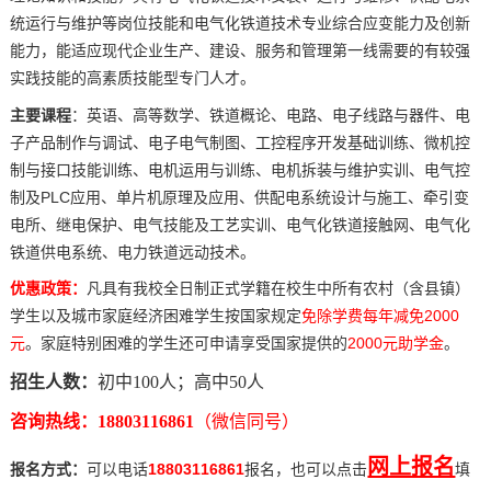
统运行与维护等岗位技能和电气化铁道技术专业综合应变能力及创新
能力，能适应现代企业生产、建设、服务和管理第一线需要的有较强
实践技能的高素质技能型专门人才。
主要课程
：英语、高等数学、铁道概论、电路、电子线路与器件、电
子产品制作与调试、电子电气制图、工控程序开发基础训练、微机控
制与接口技能训练、电机运用与训练、电机拆装与维护实训、电气控
制及PLC应用、单片机原理及应用、供配电系统设计与施工、牵引变
电所、继电保护、电气技能及工艺实训、电气化铁道接触网、电气化
铁道供电系统、电力铁道远动技术。
优惠政策：
凡具有我校全日制正式学籍在校生中所有农村（含县镇）
学生以及城市家庭经济困难学生按国家规定
免除学费每年减免2000
元
。家庭特别困难的学生还可申请享受国家提供的
2000元助学金
。
招生人数：
初中100人；高中50人
咨询热线：
18803116861
（微信同号）
网上报名
报名方式：
可以电话
18803116861
报名，也可以点击
填