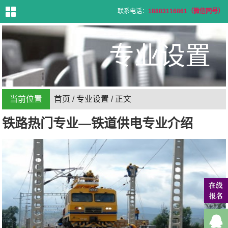
联系电话：
18803116861（微信同号）
首
页
专业设置
学
校
介
绍
专
业
设
置
当前位置
首页
/
专业设置
/ 正文
招
生
信
息
铁路热门专业—铁道供电专业介绍
招
生
问
答
就
业
信
息
新
闻
资
讯
联
系
方
式
在
线